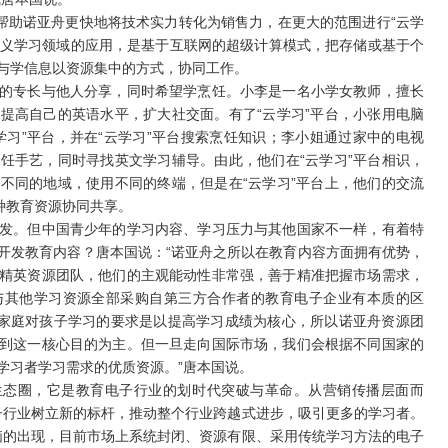
助诺亚舟更快地将技术实力转化为销售力，在更大的范围进行“云学
在广义学习领域的应用，是基于互联网的超级计算模式，把存储或基于个
与学信息以资源集中的方式，协同工作。
专长与他人分享，同时希望学烹饪。小李是一名小学女教师，擅长
提高自己的英语水平，扩大社交面。有了“云学习”平台，小张用电脑
学习”平台，并在“云学习”平台搜索烹饪知识；李小姐通过家中的电视
饪手艺，同时寻找英文学习辅导。由此，他们在“云学习”平台相识，
不同的地域，使用不同的终端，但是在“云学习”平台上，他们的交流
种教育资源协同共享。
。但中国青少年的学习内容、学习压力与其他国家不一样，有着特
开发教育内容？唐本国说：“诺亚舟之所以在教育内容方面拥有优势，
精英资源团队，他们的主观能动性非常强，善于精准把握市场需求，
与其他学习资源全部采购自第三方合作者的教育电子企业有本质的区
国家庭对孩子学习的要求是以提高学习成绩为核心，所以诺亚舟资源团
到这一核心目的为主。但一旦走向国际市场，我们会根据不同国家的
学习者学习需求的优质资源。”唐本国说。
生态圈，它是教育电子行业的划时代突破与革命。从营销传播层面而
电子行业树立新的标杆，推动整个行业跨越式进步，吸引更多的学习者。
电脑的出现，目前市场上系统封闭、资源有限、采用传统学习方法的电子