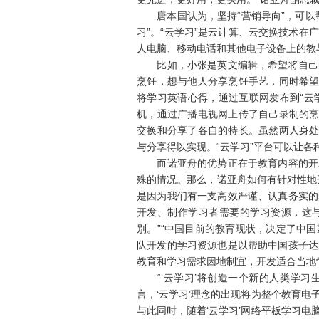
唐本国认为，坚持“营销导向”，可以帮
习”。“云学习”是云计算、云交换技术
人电脑、移动电话和其他电子设备上的教
比如，小张是英文编辑，希望将自己的
烹饪，想与他人分享烹饪手艺，同时希望
将学习英语心得，通过互联网发布到“云
机，通过广播电视网上传了自己录制的烹
交换和分享了各自的特长。虽然两人身处
与分享得以实现。“云学习”平台可以让各
而诺亚舟的优势正在于教育内容的开发
殊的情况。那么，诺亚舟如何有针对性地
是因为我们有一支高效严谨、认真务实的
开发、制作学习者需要的学习资源，这
别。”“中国目前的教育现状，决定了中
队开发的学习资源也是以帮助中国孩子达
教育和学习需求因地制宜，开发适合当地
“‘云学习’将创造一个新的人类学习
言，‘云学习’理念的出现将为整个教育
与此同时，随着‘云学习’网络平板学习