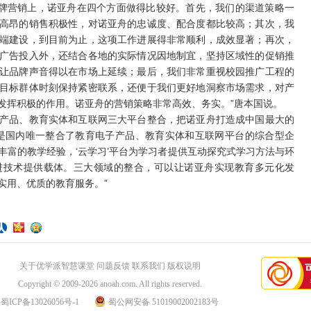
品牌营销上，诺亚舟在四个方面做得比较好。首先，我们的渠道策略一
高昂的销售积极性，对诺亚舟的忠诚度、配合度都比较高；其次，我
端建设，到目前为止，这项工作进展得非常顺利，成效显著；再次，
广告投入外，还结合各地的实际情况因地制宜，坚持区域性的促销推
让品牌声音得以在市场上延续；最后，我们非常重视校园推广工程的
目标群体时刻保持紧密联系，还便于我们更好地洞察市场需求，对产
发挥积极的作用。诺亚舟的营销策略非常高效、务实。”唐本国说。
品、教育实体和互联网三大平台整合，把诺亚舟打造成中国最大的
是国内唯一整合了教育电子产品、教育实体和互联网平台的综合型企
丰富的教学经验，‘云学习’平台为学习者提供互动探究式学习方法与环
进技术提供载体。三大领域的整合，可以让诺亚舟实现教育多元化发
实用、优质的教育服务。”
关于优学派智慧课堂
问题反馈
联系我们
版权说明
Copyright © 2009-2026
anoah.com
. All rights reserved.
蜀ICP备13026056号-1
蜀公网安备 51019002002183号