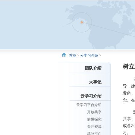
首页
>
云学习介绍
>
树立
团队介绍
云学
大事记
导，
发的
云学习介绍
念。
云学习平台介绍
云学
开放共享
共享
愉悦探究
成各
关注资源
习。
填补空白