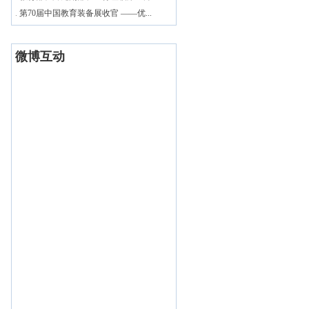
.
第70届中国教育装备展收官 ——优...
微博互动