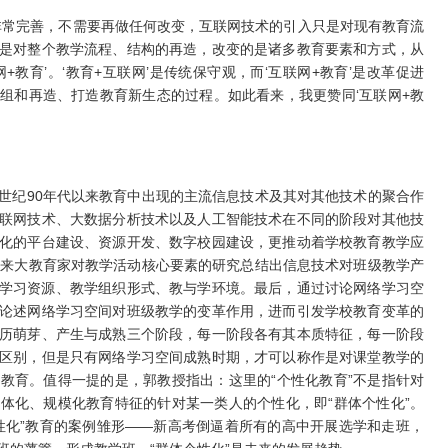
已非常完善，不需要再做任何改变，互联网技术的引入只是对现有教育流
是对整个教学流程、结构的再造，改变的是诸多教育要素和方式，从
+教育’。‘教育+互联网’是传统保守观，而‘互联网+教育’是改革促进
组和再造、打造教育新生态的过程。如此看来，我更赞同‘互联网+教
世纪90年代以来教育中出现的主流信息技术及其对其他技术的聚合作
联网技术、大数据分析技术以及人工智能技术在不同的阶段对其他技
化的平台建设、资源开发、数字校园建设，更推动着学校教育教学应
以来大教育家对教学活动核心要素的研究总结出信息技术对班级教学产
学习资源、教学组织形式、教与学环境。最后，通过讨论网络学习空
论述网络学习空间对班级教学的变革作用，进而引发学校教育变革的
历萌芽、产生与成熟三个阶段，每一阶段各有其本质特征，每一阶段
区别，但是只有网络学习空间成熟时期，才可以称作是对课堂教学的
教育。值得一提的是，郭教授指出：这里的“个性化教育”不是指针对
体化、规模化教育特征的针对某一类人的个性化，即“群体个性化”。
性化”教育的案例雏形——新高考倒逼着所有的高中开展选学和走班，