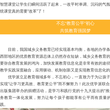
智慧课堂让学生们瞬间活跃了起来，一改平时单调、沉闷的气
统课堂真的需要“改革”了！
不忘“教育公平”初心
共筑教育强国梦
目前，我国城乡义务教育已经实现基本均衡，各地的办学
西部地区的优质教育资源总体上仍然存在短缺，城乡义务教育
要弥合教育发展的鸿沟，加快发展教育信息化是非常有效的途
教学实践深度融合，应用驱动、机制创新又是实现教育信息化的
优学派立足教育领域多年，不忘初心，一直致力于为让孩
实现“让学习更高效、教育更公平”而不懈努力！此次优学派联
出版集团举办的捐赠活动，是学习和践行党的十九大提出的“
务教育一体化发展，努力让每个孩子都能享有公平而有质量的
践。