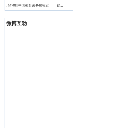
.
第70届中国教育装备展收官 ——优...
微博互动